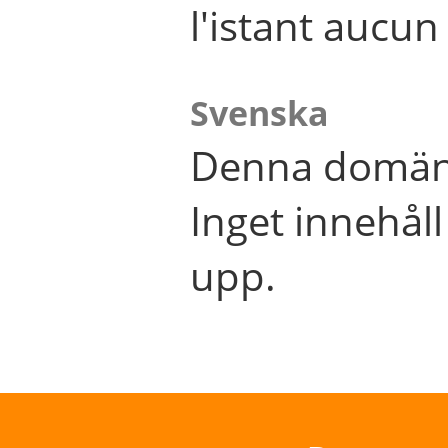
l'istant aucu
Svenska
Denna domän 
Inget innehål
upp.